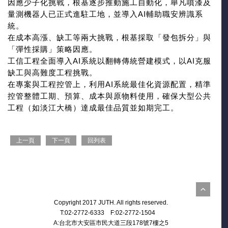
因應少子化挑戰，根基逐步推動施工自動化，舉凡噴漆及
量測機器人已正式進駐工地，並導入AI輔助職安辨識系
統。
在成本高漲、缺工等兩大挑戰，根基採取「發包拆分」與
「彈性採購」策略因應。
工信工程全面導入AI系統以翻轉傳統營建模式，以AI克服
缺工與高難度工程挑戰。
在專案與工程控管上，利用AI系統最佳化資源配置，精準
控管整體工期、預算、成本與原物料使用，確保大型公共
工程（如淡江大橋）達成最佳品質並如期完工。
上一頁
下一頁
回列表
Copyright 2017 JUTH. All rights reserved.
T:02-2772-6333 F:02-2772-1504
A:台北市大安區市民大道三段178號7樓之5