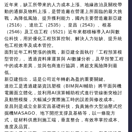
近年來，缺工所帶來的人力成本上漲、地緣政治及關稅帶
動的通膨及物料上漲，是營造廠在營運上所面臨的最大挑
戰，為降低風險、提升獲利能力，國內主要營造廠新亞建
（2516）、達欣工（2535）、皇昌（2543）、根基
（2546）及工信工程（5521）近年來都積極導入AI與數
位科技，用於優化工程預算控制、解決人力短缺、提升統
包工程效率及成本管控。
面對近年工料雙漲的挑戰，新亞建全面執行「工程預算模
型管控」。透過資料庫運算與 AI數據分析，及早預警工程
中的成本差異，並與包商進行協調，將超支風險降到最
低。
新亞建指出，這是公司近年轉虧為盈的重要關鍵。
達欣工是透過建築資訊塑模（BIM與AI輔助）將平面與機
電圖面立體化，並利用AI演算輔助程式進行管線衝突檢討
及動態模擬，大幅減少實際施工時的誤差與修改成本。
皇昌則是成立全新宏昌基礎科技，負責施作大型油壓式挖
掘機MASAGO、地下開挖支撐及基樁等，以一條龍方
式，從材料供應到施工端，垂直整合，有效率掌控成本、
進度及品質。