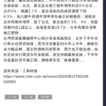
入盤整，據實價登錄統計，今年前四月六都住宅單價漲幅
全面收歛，台北、新北及台南三都年增率約在5％左右，
台中3％、桃園1.7％，過去漲多的高雄房價更下跌
4.3％，為六都中房價年增率率先修正的都會區。相較於
去年同期年增率，除了台北、新北各約7.3％、9％，其餘
四都均在1成以上，高雄更高達19.7％，今年房價呈漲勢
修正態勢。
台灣房屋集團趨勢中心執行長張旭嵐指出，去年下半年央
行祭出信用管制後，房市冷清蔓延到今年上半年，價格尚
未大幅反轉，屋主對價格仍有堅持，買方也不願追價，由
於目前央行限貸令尚未鬆綁，甚至持續嚴格金檢，下半年
仍是處於房市修正期，價格將呈現「緩修盤整」。
資料來源：工商時報
https://www.ctee.com.tw/news/20250613700108-
439901
上一頁
下一頁
回列表