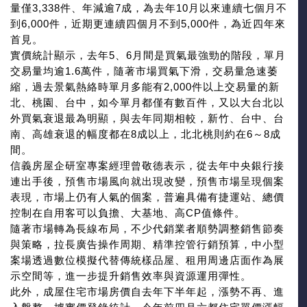
量僅3,338件、年減逾7成，為去年10月以來連續七個月不
到6,000件，近期更連續四個月不到5,000件，為近四年來
首見。
實價統計顯示，去年5、6月間是買氣最強勁的階段，單月
交易量均逾1.6萬件，隨著市場買氣下滑，交易量急速萎
縮，過去景氣熱絡時單月多能有2,000件以上交易量的新
北、桃園、台中，如今單月都僅有數百件，又以大台北以
外買氣衰退最為明顯，與去年同期相較，新竹、台中、台
南、高雄衰退的幅度都在8成以上，北北桃則約在6～8成
間。
信義房屋企研室專案經理曾敬德表示，從去年中央銀行接
連出手後，預售市場風向就出現改變，預售市場呈現個案
表現，市場上仍有人氣的個案，普遍具備有捷運站、總價
控制在自用客可以負擔、大基地、高CP值條件。
隨著市場轉為長線布局，不少代銷業者順勢調整銷售節奏
與策略，拉長廣告操作周期、精準控管行銷預算，中小型
案場透過數位模擬代替傳統樣品屋、租用周邊店面作為展
示空間等，進一步提升銷售效率與資源運用彈性。
此外，成屋住宅市場房價自去年下半年起，漲勢不再、進