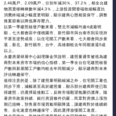
2.46萬戶、2.09萬戶，分別年減30％、37.2％，相全台建
物買賣移轉棟數年減4.3％，上游投資開發端收縮幅度比
消費終端減少幅度更明顯，顯示建商心態相當保守，調整
推案節奏以降低庫存壓力。
以第一季建照核發戶數來看，雙北市減幅均逾4成最明
顯，七大都會區中僅桃園市、新竹縣市與台南市則呈現持
平甚至逆勢成長；以住宅開工戶數來看，七大都會同步衰
退，新北、新竹縣市、台中、高雄都較去年同期衰退5成
以上。
永慶房屋研展中心副理陳金萍說明，建照量通常被視為建
商對未來房市市場的信心指標，第一季全台住宅建照核發
戶數與新屋開工戶數均較去年同期減少，顯示建商對未來
評估轉趨保守。
值得注意的是，除了建照量明顯縮減之外，住宅開工量也
同步下滑，減幅甚至高於建照量，顯示部分建商即使已取
得建照，仍選擇延後動工，反映市場觀望氛圍仍濃厚。隨
著房市政策持續、銀行房貸條件仍嚴，民眾對房價上漲預
期已扭轉，預售屋市場買氣明顯降溫，讓建商對於後續銷
售、去化速度也轉趨保守，因此選擇放慢開工進度。