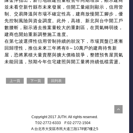
陳金萍指出，新竹地區建照量較去年同期增加，顯示建商
並未看空新竹縣市未來發展，但開工量縮則顯示，信用管
制、交易降溫與市場不確定性高，建商放慢開工腳步，優
先控制風險與資金調度。此外，高雄、新北與台中開工戶
數腰斬，顯示過去推案量較大的重劃區，在買氣轉弱後，
建商也開始重新調整施工進度。
在第七波選擇性信用管制持續的狀況下，市場買盤已逐漸
回歸理性，推估未來三年將有8～10萬戶的建商待售新
屋，恐將累積大量賣壓與擴大價格競爭，整體預售屋買氣
未能回溫，預期今年住宅建照與開工量將持續低檔震盪。
上一頁
下一頁
回列表
Copyright 2017 JUTH. All rights reserved.
T:02-2772-6333 F:02-2772-1504
A:台北市大安區市民大道三段178號7樓之5