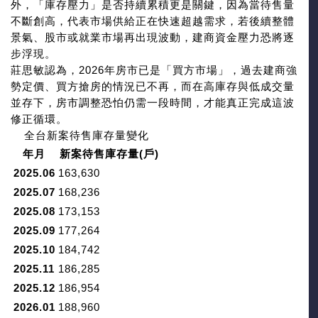
外，「庫存壓力」是否持續累積更是關鍵，因為當待售量
不斷創高，代表市場供給正在快速超越需求，若後續整體
景氣、股市或就業市場再出現波動，建商資金壓力恐將逐
步浮現。
莊思敏認為，2026年房市已是「買方市場」，過去建商強
勢定價、買方搶房的情況已不再，而在高庫存與低成交量
並存下，房市調整恐怕仍需一段時間，才能真正完成這波
修正循環。
全台新案待售庫存量變化
年月
新案待售庫存量(戶)
2025.06
163,630
2025.07
168,236
2025.08
173,153
2025.09
177,264
2025.10
184,742
2025.11
186,285
2025.12
186,954
2026.01
188,960