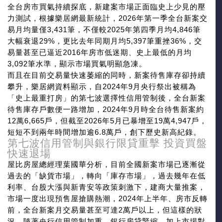
全台房市買氣持續探底，新建案市場正面臨史上少見的壓
力測試，根據樂居網最新統計，2026年第一季全台新案交
易月均量僅3,431筆，不僅較2025年第四季月均4,846筆
大幅衰退29%，更比去年同期月均5,397筆重挫36%，交
易量甚至已逼近2016年房市低迷期、史上最低的月均
3,092筆水準，顯示市場買氣明顯急凍。
而且在目前交易量快速萎縮的同時，新案待售庫存卻持續
攀升，樂居網資料顯示，自2024年9月央行祭出被稱為
「史上最重打房」的第七波選擇性信用管制後，全台新案
待售庫存戶數便一路增加，2024年9月時全台待售新案約
12萬6,665戶，但截至2026年5月已暴增至19萬4,947戶，
短短不到兩年時間增加逾6.8萬戶，創下歷史新高紀錄。
第七波信用管制與銀行限貸重擊 投資買盤
快速退場
屋比房屋總經理葉國華分析，目前全國新案市場已逐漸從
過去的「缺貨市場」，轉向「庫存市場」，過去幾年在低
利率、台股大漲與新青安等政策刺激下，建商大量推案，
市場一度出現預售屋搶購熱潮，2024年上半年、房市反轉
前，全台新案月交易量甚至可達2萬戶以上，但這樣的狀
況，隨著央行信用管制加重、銀行房貸緊縮，加上市場對