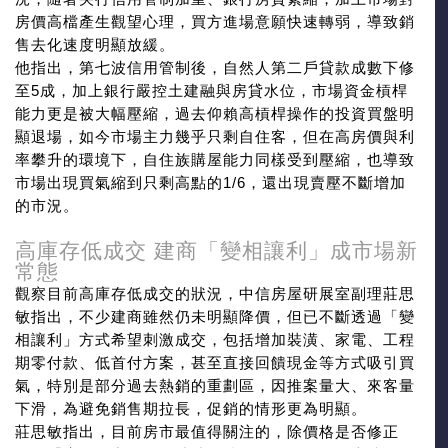
房價高檔產生觀望心理，買方進場意願快速轉弱，導致銷
售去化速度明顯放緩。
他指出，第七波信用管制後，自然人第二戶貸款成數下修
至5成，加上銀行嚴控土建融與房貸水位，市場資金槓桿
能力更是被大幅壓縮，過去仰賴高槓桿操作的投資買盤明
顯退場，如今市場主力幾乎只剩自住客，但在高房價與利
率攀升的環境下，自住族購屋能力同樣受到壓縮，也導致
市場出現買氣縮到只剩高點的1/6，還出現賣壓不斷增加
的市況。
高庫存低成交 建商「變相讓利」成市場新
常態
觀察目前高庫存低成交的狀況，中信房屋研展室副理莊思
敏指出，不少建商雖然仍未明顯降價，但已不斷透過「變
相讓利」方式希望刺激成交，包括增加裝潢、家電、工程
期零付款、低首付方案，甚至直接回饋現金等方式吸引買
氣，特別是部分過去熱銷的重劃區，因推案量大、來客量
下滑，為避免銷售期拉長，促銷的情形更為明顯。
莊思敏指出，目前房市最值得關注的，除價格是否修正