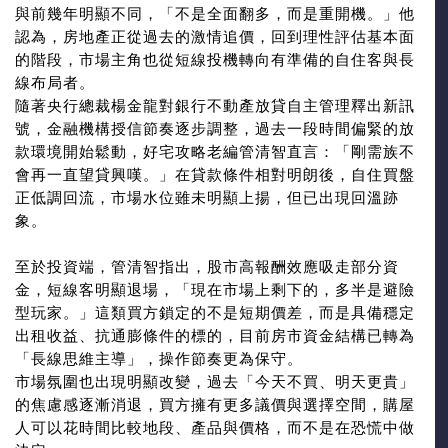
與前幾年明顯不同，「不是全面翻多，而是重開機。」他
認為，房地產正從過去的激情追價，回到理性評估基本面
的階段，市場主角也從短線投機轉向有準備的自住客與長
線布局者。
隨著央行總裁楊金龍對銀行不動產放貸自主管理釋出新訊
號，金融機構授信節奏逐步調整，過去一段時間偏緊的放
款環境開始鬆動，好宅攻略老編管清智直言：「剛需族不
會再一直望貸興嘆。」在貸款條件相對明朗後，自住買盤
正低調回流，市場水位雖未明顯上揚，但已出現回溫跡
象。
至於投資端，管清智指出，股市高報酬效應吸走部分資
金，短線客明顯退場，「現在市場上剩下的，多半是避險
型玩家。」這類買方鎖定的不是短期價差，而是具備穩定
出租收益、抗通膨條件的標的，目前房市資金結構已轉為
「長線思維主導」，操作節奏更為保守。
市場氛圍也出現明顯改變，過去「今天不買、明天更貴」
的焦慮感逐漸消退，買方擁有更多議價與選擇空間，購屋
人可以花時間比較地段、產品與價格，而不是在恐慌中做