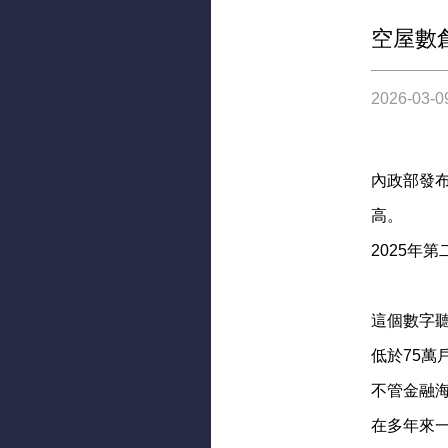
空屋數
2026-03-0
內政部發布
高。
2025年
這個數字聽
低於75萬
​不管金融
​在多年