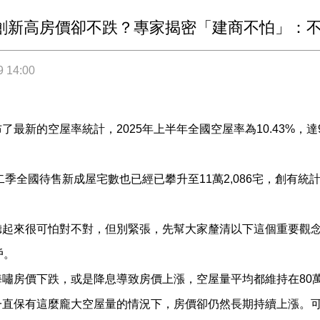
創新高房價卻不跌？專家揭密「建商不怕」：
9 14:00
了最新的空屋率統計，2025年上半年全國空屋率為10.43%，達
第二季全國待售新成屋宅數也已經已攀升至11萬2,086宅，創有統
起來很可怕對不對，但別緊張，先幫大家釐清以下這個重要觀念：
戶。
海嘯房價下跌，或是降息導致房價上漲，空屋量平均都維持在80
來一直保有這麼龐大空屋量的情況下，房價卻仍然長期持續上漲。