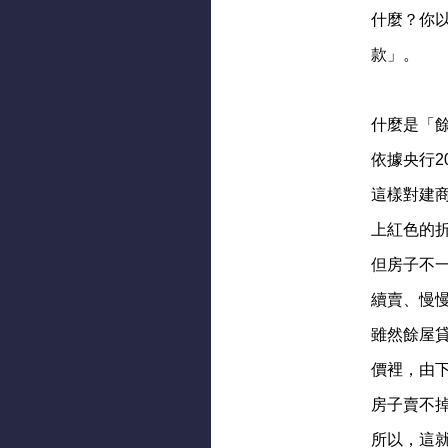
​什麼？
款」。
​什麼是
依據央行2
這樣對建
上紅色的
但房子不
續賣、慢
雖然餘屋
價裡，由
房子賣不
所以，這