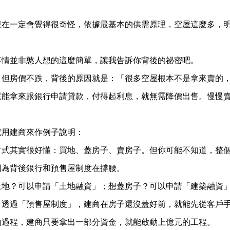
到現在一定會覺得很奇怪，依據最基本的供需原理，空屋這麼多，
事情並非憨人想的這麼簡單，讓我告訴你背後的祕密吧。
高，但房價不跌，背後的原因就是：「很多空屋根本不是拿來賣的
還能拿來跟銀行申請貸款，付得起利息，就無需降價出售。慢慢
就用建商來作例子說明：
方式其實很好懂：買地、蓋房子、賣房子。但你可能不知道，整
因為背後銀行和預售屋制度在撐腰。
土地？可以申請「土地融資」；想蓋房子？可以申請「建築融資
，透過「預售屋制度」，建商在房子還沒蓋好前，就能先從客戶
的過程，建商只要拿出一部分資金，就能啟動上億元的工程。