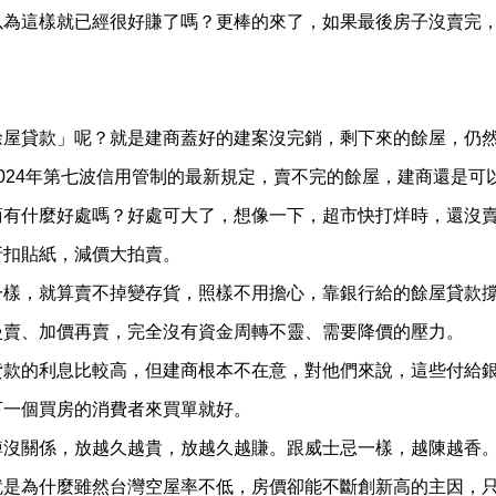
你以為這樣就已經很好賺了嗎？更棒的來了，如果最後房子沒賣完
「餘屋貸款」呢？就是建商蓋好的建案沒完銷，剩下來的餘屋，仍
024年第七波信用管制的最新規定，賣不完的餘屋，建商還是可
商有什麼好處嗎？好處可大了，想像一下，超市快打烊時，還沒
折扣貼紙，減價大拍賣。
一樣，就算賣不掉變存貨，照樣不用擔心，靠銀行給的餘屋貸款
慢賣、加價再賣，完全沒有資金周轉不靈、需要降價的壓力。
貸款的利息比較高，但建商根本不在意，對他們來說，這些付給
下一個買房的消費者來買單就好。
掉沒關係，放越久越貴，放越久越賺。跟威士忌一樣，越陳越香
就是為什麼雖然台灣空屋率不低，房價卻能不斷創新高的主因，