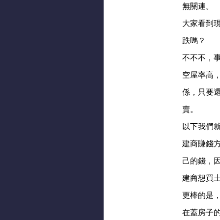
無關連。
​大家看
跌嗎？
​不不不，
​空屋率
係，只要
賣。
​以下我們
建商賺錢
己的錢，
建商想買
更棒的是
在蓋房子