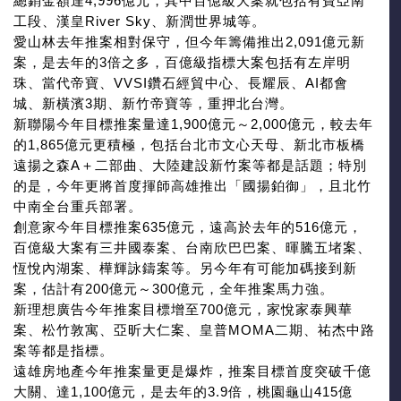
總銷金額達4,996億元，其中百億級大案就包括有寶亞南
工段、漢皇River Sky、新潤世界城等。
愛山林去年推案相對保守，但今年籌備推出2,091億元新
案，是去年的3倍之多，百億級指標大案包括有左岸明
珠、當代帝寶、VVSI鑽石經貿中心、長耀辰、AI都會
城、新橫濱3期、新竹帝寶等，重押北台灣。
新聯陽今年目標推案量達1,900億元～2,000億元，較去年
的1,865億元更積極，包括台北市文心天母、新北市板橋
遠揚之森A＋二部曲、大陸建設新竹案等都是話題；特別
的是，今年更將首度揮師高雄推出「國揚鉑御」，且北竹
中南全台重兵部署。
創意家今年目標推案635億元，遠高於去年的516億元，
百億級大案有三井國泰案、台南欣巴巴案、暉騰五堵案、
恆悅內湖案、樺輝詠鑄案等。另今年有可能加碼接到新
案，估計有200億元～300億元，全年推案馬力強。
新理想廣告今年推案目標增至700億元，家悅家泰興華
案、松竹敦寓、亞昕大仁案、皇普MOMA二期、祐杰中路
案等都是指標。
遠雄房地產今年推案量更是爆炸，推案目標首度突破千億
大關、達1,100億元，是去年的3.9倍，桃園龜山415億