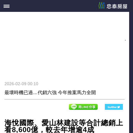
2026-02-09 00:10
最壞時機已過…代銷六強 今年推案馬力全開
海悅國際、愛山林建設等合計總銷上
看8,600億，較去年增逾4成