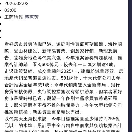
2026.02.02
03:00
工商時報
蔡惠芳
看好房市最壞時機已過、遞延剛性買氣可望回籠，海悅國
際、愛山林建設、新聯陽實業、創意家行銷、新理想廣
告、遠雄房地產等代銷六強，今年推案節奏轉趨積極，推
案合計總銷上看8,600億元，較去年一口氣大增逾4成。
走過政策緊縮、成交量縮的2025年，建商紛減量經營、房
地產代銷業普遍嚴選推案。591統計，十大代銷公司去年
合計推案金額年減1成；今年代銷業進入全新賽局，銀行
房貸審核仍嚴、央行調控措施沒有鬆綁跡象，但業者看好
房市最壞時機已過，觀望一年多剛性需求買氣將遞延釋
出，部分建商有不得不推的時間壓力，今年大型代銷公司
推案轉積極，新案質量更是精銳盡出。
以代銷天王海悅來說，今年目標推案量至少維持2,255億
元以上的水準，累計手中全台銷售中個案與後續接案合計