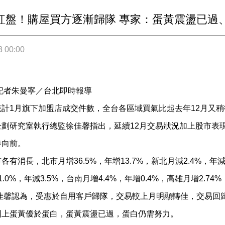
紅盤！購屋買方逐漸歸隊 專家：蛋黃震盪已過
3 00:00
記者朱曼寧／台北即時報導
計1月旗下加盟店成交件數，全台各區域買氣比起去年12月又稍微回
企劃研究室執行總監徐佳馨指出，延續12月交易狀況加上股市表
步向前。
有消長，北市月增36.5%，年增13.7%，新北月減2.4%，年減9
.0%，年減3.5%，台南月增4.4%，年增0.4%，高雄月增2.74%
徐佳馨認為，受惠於自用客戶歸隊，交易較上月明顯轉佳，交易回
則上蛋黃優於蛋白，蛋黃震盪已過，蛋白仍需努力。