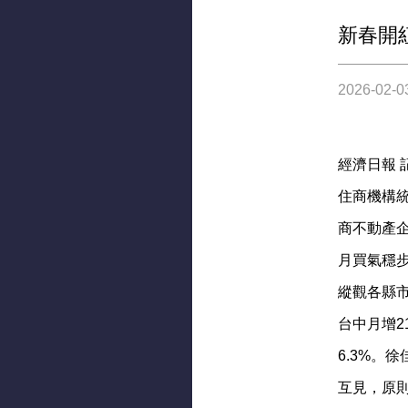
新春開
2026-02-0
經濟日報 
住商機構統
商不動產
月買氣穩
縱觀各縣市各
台中月增21
6.3%。
互見，原