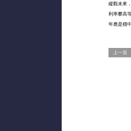
縱觀未來
利率攀高等
年應是穩
上一頁