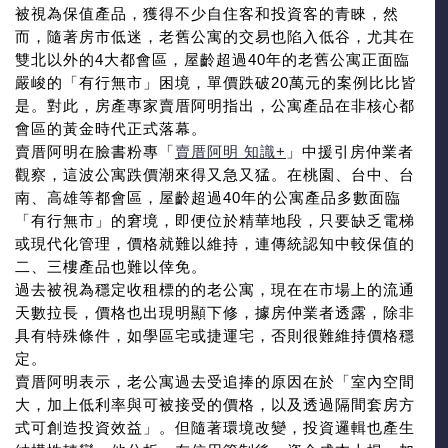
被視為保值產品，獲得不少自住客和投資客的青睞，然
而，隨著房市低迷，老舊公寓的交易也陷入低谷，尤其在
雙北以外的4大都會區，屋齡超過40年的老舊公寓正面臨
嚴峻的「有行無市」困境，單價跌破20萬元的案例比比皆
是。對此，房產專家賣厝阿明指出，公寓產品在非核心都
會區的黃金時代正式落幕。
賣厝阿明在臉書粉專「
賣厝阿明 知識+
」中援引房仲業者
觀察，這波公寓跌價潮來得又急又猛。在桃園、台中、台
南、高雄等都會區，屋齡超過40年的公寓產品多數面臨
「有行無市」的窘境，即便位於精華地段，只要缺乏電梯
或現代化管理，價格就難以維持，連傳統認知中較保值的
二、三樓產品也難以倖免。
過去被視為穩定收租標的的老公寓，現在在市場上的流通
天數拉長，價格也出現明顯下修，據房仲業者透露，除非
具有特殊條件，如學區宅或捷運宅，否則很難維持價格穩
定。
賣厝阿明表示，老公寓過去受追捧的原因在於「室內空間
大，加上低利率與可被接受的價格，以及透過隔間套房方
式可創造投資效益」。但隨著環境改變，投資邏輯也產生