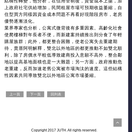
結構性轉變，他分析，在信用管制後，資金成本上揚，加
上政府社宅供給增加，民間租屋市場可預期收益萎縮，自
住型買方同樣因資金成本問題不再看好現階段房市，老房
優勢逐漸淡化。
業界專家也分析，公寓式微背後有多重因素。高齡化社會
使爬樓梯對年長者不便，而新建案持續推出則分食了年輕
購屋族群；此外，都更整合困難，使老公寓失去重建期
待，賣厝阿明解釋，雙北以外地區的都更推動不如雙北順
利，除了房價水平較低導致建商投入意願不高外，整合鄰
地以提高基地面積也是一大難題；另一方面，政府推動危
老重建，反而加速老舊公寓被市場淘汰的速度。這些結構
性因素共同導致雙北以外地區公寓市場萎縮。
上一頁
下一頁
回列表
Copyright 2017 JUTH. All rights reserved.