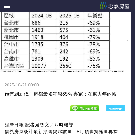
2025-10-21 00:00
預售刷新低！這都最慘狂減85% 專家：在還去年的帳
經濟日報 記者游智文／即時報導
信義房屋統計最新預售揭露數量，8月預售揭露量再探