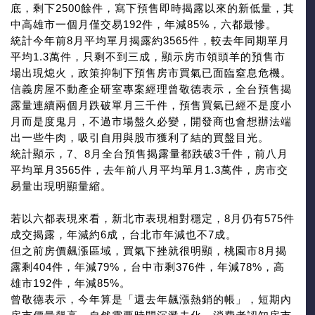
底，剩下2500餘件，寫下預售即時揭露以來的新低量，其
中高雄市一個月僅交易192件，年減85%，六都最慘。
統計今年前8月平均單月揭露約3565件，較去年同期單月
平均1.3萬件，只剩不到三成，顯示房市領頭羊的預售市
場出現熄火，政策抑制下預售房市買氣已面臨窒息危機。
信義房屋不動產企研室專案經理曾敬德表示，全台預售揭
露量連續兩個月跌破單月三千件，預售買氣已經不是度小
月而是度鬼月，不過市場盤久必變，開發商也會想辦法端
出一些牛肉，吸引自用與股市獲利了結的買盤目光。
統計顯示，7、8月全台預售揭露量都跌破3千件，前八月
平均單月3565件，去年前八月平均單月1.3萬件，房市交
易量出現明顯量縮。
若以六都表現來看，新北市表現相對穩定，8月仍有575件
成交揭露，年減約6成，台北市年減也不7成。
但之前房價飆漲區域，買氣下挫就很明顯，桃園市8月揭
露剩404件，年減79%，台中市剩376件，年減78%，高
雄市192件，年減85%。
曾敬德表示，今年算是「還去年飆漲熱銷的帳」，短期內