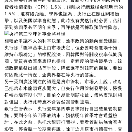
其次是央行最關注的物價表現。最新公布至8月的國內消
費者物價指數（CPI）1.6％，距離央行總裁楊金龍明示的
1.5％，還有段距離。學界也認為，央行正在關注關稅衝
擊，以及美國聯準會動態，此時沒有貿然行動必要，估計
要到第四季甚至明年首季，再評估是否採取預防性降息。
相較於爭議不大的利率決策，匯率政策的動向更受矚目。
央行除「匯率基本上由市場決定，但必要時會進場干預，
維持市場穩定」的標配說法，因韓國對等關稅稅率低於我
國，實質有效匯率表現也提供一定程度的價格競爭力，韓
國政府還祭出補貼等手段，降低匯率對韓商的衝擊，要如
何因應此一情況，企業界都在等央行的答案。
另一受到廣泛關注的議題是房市管制。市場人士說，政府
已把房市水龍頭逐步開大，但央行信用管制發酵後，慢慢
扭轉市場預期心理，目前交易量明顯收斂，價格表現則相
對僵固，央行此時應不會貿然讓管制退場。
銀行主管表示，央行去年第四季要求銀行自提總量管制措
施，要到今年第四季底結束，預估明年首季才會通盤檢
討，在此之前，先把水龍頭打開些，看看管制措施會否有
影響，停看聽一段期間再說，除非近月房市持續疲弱，否