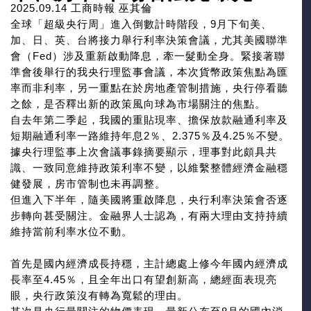
2025.09.14
工商時報 巫其倫
全球「超級央行周」進入倒數計時階段，9月下旬美、
加、日、英、台將接力舉行利率決策會議，尤其美國聯準
會（Fed）涉及重新啟動降息，牽一髮動全身。緊接著聯
準會後舉行的我央行理監事會議，本次貨幣政策焦點為匯
率而非利率，另一重點在於房地產管制措施，央行停看聽
之餘，是否釋出新的政策風向球為市場關注的焦點。
自去年第二季起，我國的重貼現率、擔保放款融通利率及
短期融通利率一路維持年息2％、2.375％及4.25％不變。
據央行理監事上次會議事錄摘要顯示，理事對此頗具共
識、一致同意維持政策利率不變，以維繫整體經濟金融穩
健發展，房市管制也未再調整。
但進入下半年，隨美國將重啟降息，央行利率決策會否逐
步轉向甚受關注。金融界人士認為，有兩大理由支持持續
維持當前利率水位不動。
首先是國內經濟成長持穩，主計總處上修今年國內經濟成
長率至4.45％，且全年出口有望創新高，總經面表現亮
眼，央行政策沒有轉為寬鬆的理由。