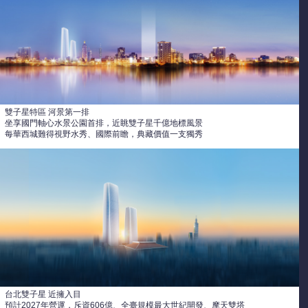
雙子星特區 河景第一排
坐享國門軸心水景公園首排，近眺雙子星千億地標風景
每華西城難得視野水秀、國際前瞻，典藏價值一支獨秀
台北雙子星 近擁入目
預計2027年營運，斥資606億、全臺規模最大世紀開發、摩天雙塔