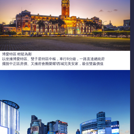
博愛特區 輕鬆為鄰
以坐擁博愛特區、雙子星特區中樞，車行8分鐘，一路直達總統府
擺脫中正區房價、又擁府會圈榮耀!西城完美安家，最佳雙贏價值