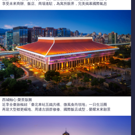
享受未來商辦、飯店、商場進駐，為寓所眼界，完美揭幕國際氣息
西城軸心 榮景版圖
近享全臺旅樞紐「臺北車站五鐵共構、微風食尚領地」一日生活圈
再迎大型都更崛地、周邊古蹟群修修、國際飯店成型，榮耀末來願景