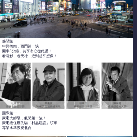
熱鬧第一
中興橋頭，西門第一快
開車3分鐘，共享市心從此讚！
看電影、老天祿…近到超乎想像！！
團隊第一
豪宅大師級，氣勢第一強！
豪宅級住辦先驅「村品建設」領軍，
專業水準傲視北台