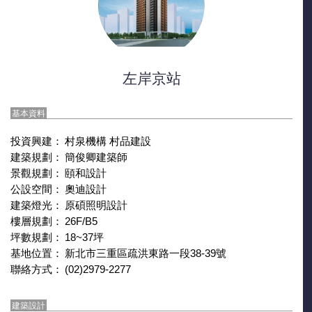
左岸京站
基本資料
投資興建：
村泉機構 村品建設
建築規劃：
簡俊卿建築師
景觀規劃：
頤和設計
公設空間：
奧迪設計
建築燈光：
原碩照明設計
樓層規劃：
26F/B5
坪數規劃：
18~37坪
基地位置：
新北市三重區疏洪東路一段38-39號
聯絡方式：
(02)2979-2277
建築設計