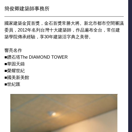
簡俊卿建築師事務所
國家建築金質首獎，金石首獎常勝大將。新北市都市空間審議
委員，2012年名列台灣十大建築師，作品遍布全台，常任建
築學院傳承經驗，享30年建築活字典之美譽。
響亮名作
■鑽石塔The DIAMOND TOWER
■華固天鑄
■榮耀世紀
■國美新美館
■世紀匯