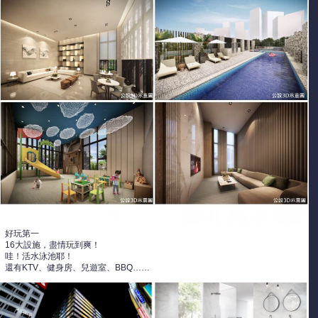
好玩第一
16大設施，盡情玩到爽！
哇！活水泳池耶！
還有KTV、健身房、兒遊室、BBQ……