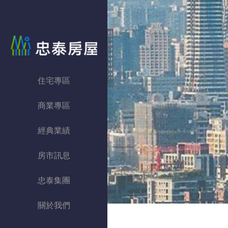
忠泰房屋
住宅專區
商業專區
經典業績
房市訊息
忠泰集團
關於我們