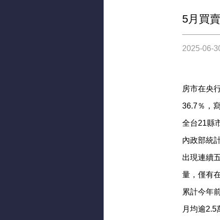
5月買賣
2025-06-3
房市在央行
36.7％
全台21縣
內政部統計
出現連續五
量，僅有在
累計今年前
月均逾2.