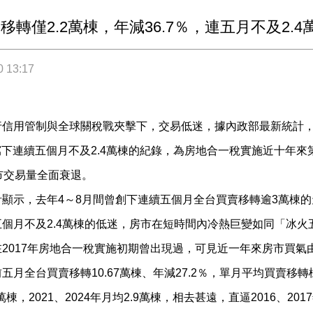
移轉僅2.2萬棟，年減36.7％，連五月不及2.
0 13:17
信用管制與全球關稅戰夾擊下，交易低迷，據內政部最新統計，5
，寫下連續五個月不及2.4萬棟的紀錄，為房地合一稅實施近十年
市交易量全面衰退。
顯示，去年4～8月間曾創下連續五個月全台買賣移轉逾3萬棟的
個月不及2.4萬棟的低迷，房市在短時間內冷熱巨變如同「冰
2017年房地合一稅實施初期曾出現過，可見近一年來房市買氣
五月全台買賣移轉10.67萬棟、年減27.2％，單月平均買賣移轉棟數
5萬棟，2021、2024年月均2.9萬棟，相去甚遠，直逼2016、2