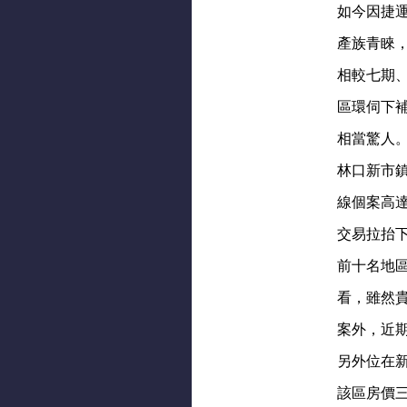
如今因捷
產族青睞
相較七期
區環伺下
相當驚人
林口新市
線個案高達
交易拉抬
前十名地
看，雖然
案外，近
另外位在
該區房價