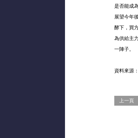
是否能成
展望今年
酵下，買
為供給主
一陣子。
資料來源：經濟日
上一頁