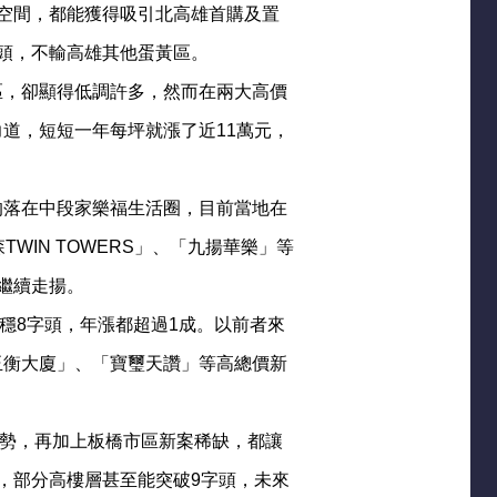
空間，都能獲得吸引北高雄首購及置
頭，不輸高雄其他蛋黃區。
區，卻顯得低調許多，然而在兩大高價
道，短短一年每坪就漲了近11萬元，
的落在中段家樂福生活圈，目前當地在
WIN TOWERS」、「九揚華樂」等
繼續走揚。
穩8字頭，年漲都超過1成。以前者來
玉衡大廈」、「寶璽天讚」等高總價新
勢，再加上板橋市區新案稀缺，都讓
，部分高樓層甚至能突破9字頭，未來