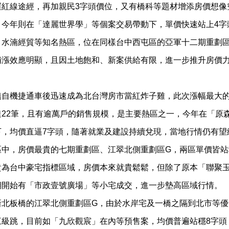
運紅線途經，再加親民3字頭價位，又有橋科等題材增添房價想像
，今年則在「達麗世界學」等個案交易帶動下，單價快速站上4字
、水湳經貿等知名熱區，位在同樣台中西屯區的亞軍十二期重劃
補漲效應明顯，且因土地飽和、新案供給有限，進一步推升房價力
。
鎮自機捷通車後迅速成為北台灣房市當紅炸子雞，此次漲幅最大
22筆，且有逾萬戶的銷售規模，是主要熱區之一，今年在「原森T
下，均價直逼7字頭，隨著就業及建設持續兌現，當地行情仍有望
區中，房價最貴的七期重劃區、江翠北側重劃區G，兩區單價皆站
貴為台中豪宅指標區域，房價本來就貴鬆鬆，但除了原本「聯聚
期開始有「市政壹號廣場」等小宅成交，進一步墊高區域行情。
新北板橋的江翠北側重劃區G，由於水岸宅及一橋之隔到北市等優
三級跳，目前如「九欣觀宸」在內等預售案，均價普遍站穩8字頭