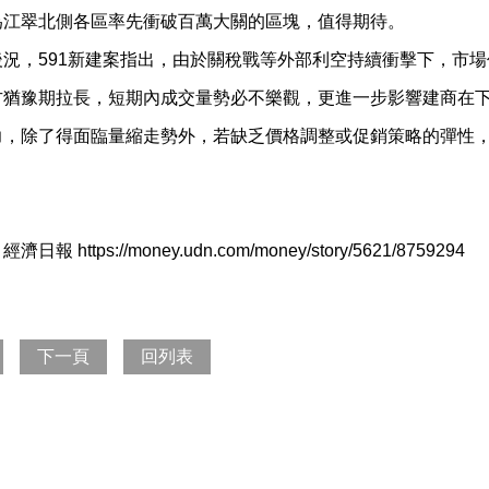
為江翠北側各區率先衝破百萬大關的區塊，值得期待。
後況，591新建案指出，由於關稅戰等外部利空持續衝擊下，市
方猶豫期拉長，短期內成交量勢必不樂觀，更進一步影響建商在下
力，除了得面臨量縮走勢外，若缺乏價格調整或促銷策略的彈性
報 https://money.udn.com/money/story/5621/8759294
下一頁
回列表