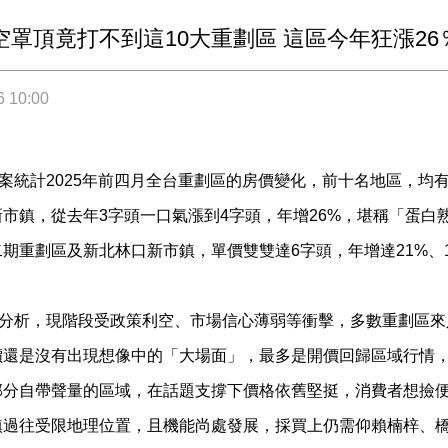
空罩頂竟打不到這10大重劃區 這區今年狂漲26
6 10:00
建案統計2025年前四月全台重劃區的房價變化，前十名地區，
市鎮，從去年3字頭一口氣漲到4字頭，年增26%，堪稱「蛋白
期重劃區及新北林口新市鎮，單價雙雙達6字頭，年增達21%、
建案分析，現階段受政策利空、市場信心薄弱等衝擊，多數重劃區
價還是沒有出現想像中的「大場面」，最多是開價回歸區域行情
部分自帶聲量的區域，在話題支撐下價格依舊堅挺，消費者想撿
鎮過往受限地理位置，且機能尚處發展，採買上仍需仰賴楠梓、