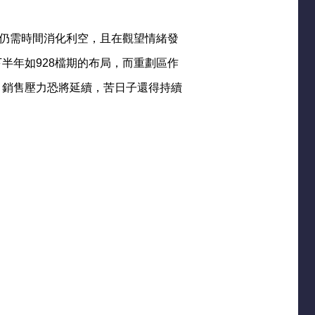
場仍需時間消化利空，且在觀望情緒發
半年如928檔期的布局，而重劃區作
，銷售壓力恐將延續，苦日子還得持續