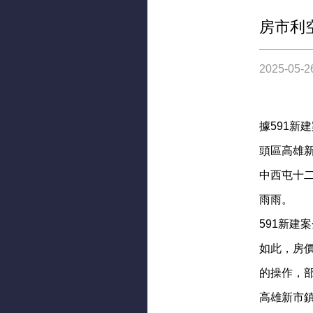
房市利
2025-05-2
據591新
頭區高雄新
中西屯十二
雨雨。
591新
如此，房
的操作，
高雄新市