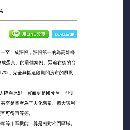
％
均有一至二成漲幅，漲幅第一的為高雄橋
熟成蛋黃」的最佳案例。緊追在後的台
17%，完全無懼這段期間房市的風風
來人降至冰點，買氣更是慘兮兮，即便
，甚至是業者為了去化舊案、擴大讓利
便宜可得再等等。
橋頭等市區機能，算是相對冷門區域。