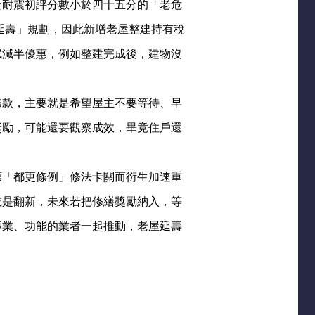
於耐震初評分數小於四十五分的「老危
延壽」規劃，因此新增老屋整建持有稅
賦減半優惠，例如整建完成後，建物沒
條款，主要就是希望屋主不要等待、早
獎勵，可能還要觀察成效，畢竟住戶還
應「都更條例」修法卡關而衍生加速重
或是翻新，未來若把修繕獎勵納入，等
專業、功能的業者一起推動，老屋延壽