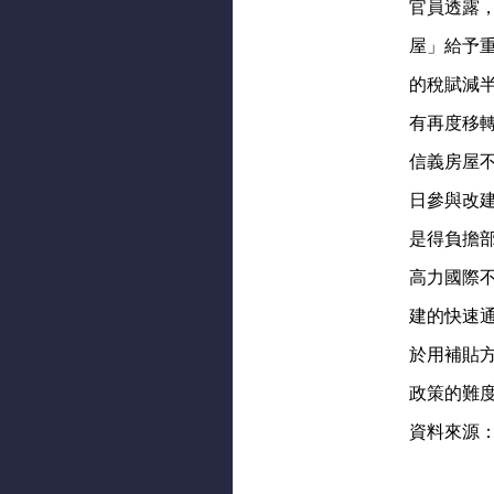
官員透露
屋」給予
的稅賦減
有再度移
信義房屋
日參與改
是得負擔
高力國際
建的快速
於用補貼
政策的難
資料來源：http