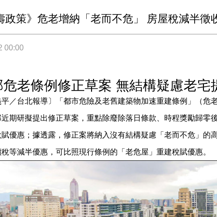
壽政策》危老增納「老而不危」 房屋稅減半徵收
2 00:00
部危老條例修正草案 無結構疑慮老宅
義平／台北報導〕「都市危險及老舊建築物加速重建條例」（危
部近期研擬提出修正草案，重點除廢除落日條款、時程獎勵歸零
稅賦優惠；據透露，修正案將納入沒有結構疑慮「老而不危」的
價稅等減半優惠，可比照現行條例的「老危屋」重建稅賦優惠。