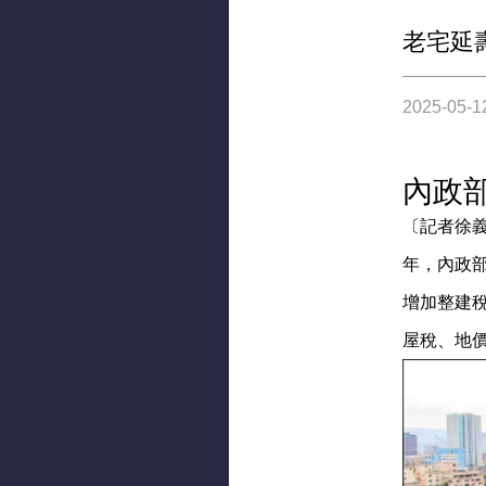
老宅延
2025-05-1
內政
〔記者徐
年，內政
增加整建
屋稅、地