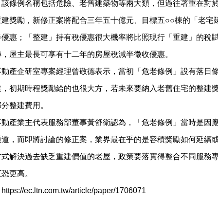
，該條例名稱包括危險、老舊建築物等兩大類，但過往著重在對
重建獎勵，新修正案將配合三年五十億元、目標五○○棟的「老宅
半優惠；「整建」持有稅優惠很大機率將比照現行「重建」的稅
轉，屋主最長可享有十二年的房屋稅減半徵收優惠。
不動產企研室專案經理曾敬德表示，當初「危老條例」設有落日
建，初期時程獎勵給的也很大方，若未來要納入老舊住宅的整建
部分整建費用。
不動產業主代表服務部董事黃舒衛認為，「危老條例」當時是因
通道，而即將討論的修正案，業界最在乎的是容積獎勵如何延續
方式解決過去缺乏重建價值的老屋，政策要落實得整合不同服務
度恐更高。
s://ec.ltn.com.tw/article/paper/1706071