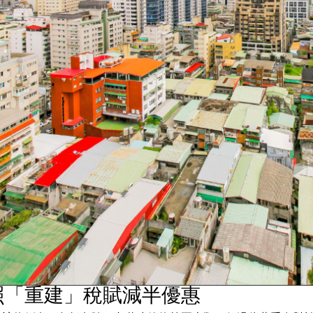
照「重建」稅賦減半優惠