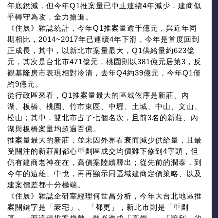
年底銳減，但今年Q1推案量已中止連續4年減少，建商似
乎轉守為攻，全力搶進。
《住展》雜誌統計，今年Q1推案量逾千億元，與近年同
期相比，2014~2017年已連續4年下滑，今年是首度回到
正成長，其中，以新北市案量最大，Q1供給量約623億
元，其次是台北市471億元，桃園則以381億元居第3，反
觀基隆房市表現相對冷清，去年Q4約39億元，今年Q1僅
約9億元。
從行政區來看，Q1推案量最大的區域依序是新莊、內
湖、板橋、桃園、竹市東區、中壢、土城、中山、文山、
松山；其中，雙北市占了七個名次，且前3名的新莊、內
湖與板橋案量均超過百億。
推案量最大的新莊，並未因外界看衰而減少供給量，且最
受關注的新莊副都心重劃區成交均價雖下修到4字頭，但
仍有建商老神在在，高價案陸續釋出；從先前的潤泰，到
今年的遠雄、中悅，再再顯示同區域建商定價策略、以及
建案價差都十分極端。
《住展》雜誌企研室經理何世昌分析，今年大台北地區推
案關鍵字是「豪宅」、 「都更」，新北市則是「重劃