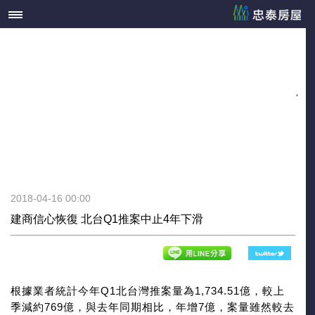
2018-04-16 00:00
建商信心恢復 北台Q1推案中止4年下滑
根據業者統計今年Q1北台灣推案量為1,734.51億，較上
季減約769億，與去年同期相比，年增7億，案量雖然較去