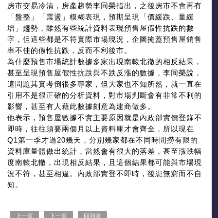
房市交易冷清，房產趨勢李同榮指出，之後房市不會再有
「盤整」「震盪」模糊表現，預期呈現「價緩跌、量緩
增」趨勢，雖然有些統計資料表現預售屋假性抗跌的數
字，但這些都是不符實際市場現況，企圖掩蓋預售屋銷售
率不佳的假性抗跌，反而不利後市。
為什麼預售市場統計數據多家出現南轅北徹的相反結果，
甚至呈現預售屋假性抗跌與不跌反漲的數據，李同榮說，
這問題其實考倒很多專家，但大家也不知所然，就一直在
引用不是很正確的分析資料，對市場判斷會有非常不利的
影響，甚至有人藉此數據刻意為建商做多。
他表示，預售屋數據不實主要原因就是內政部實價登錄不
即時，往往須要兩個月以上資料庫才會齊全，所以現在
Q1第一季才過20幾天，分別幾家都在不同時間撈有限的
資料庫量體做出統計，當然會有很大的落差，甚至漲跌幅
度南轅北轍，出現相反結果，且這個結果都可能與市場現
況不符，甚至相違。內政部實登不即時，後患無窮而不自
知。
上一頁
下一頁
回列表