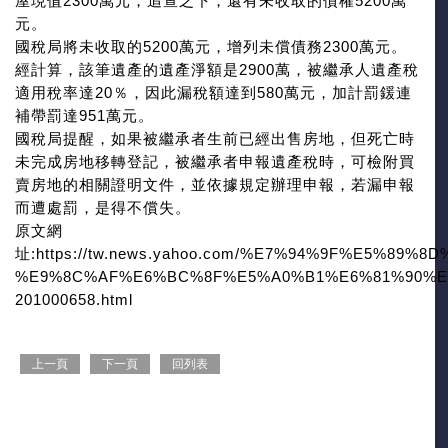
屋現值2300萬元，追查之下，還有未收取的債權5200萬
元。
國稅局將未收取的5200萬元，增列未償債務2300萬元。
經計算，該筆遺產的遺產淨額是2900萬，被繼承人遺產稅
適用稅率達20％，因此漏稅額達到580萬元，加計罰鍰連
補帶罰達951萬元。
國稅局提醒，如果被繼承者生前已經出售房地，但死亡時
未完成房地移轉登記，被繼承者申報遺產稅時，可檢附買
賣房地的相關證明文件，並依據規定辦理申報，若漏申報
而遭處罰，是得不償失。
原文網
址:https://tw.news.yahoo.com/%E7%94%9F%E5%8
%E9%8C%AF%E6%BC%8F%E5%A0%B1%E6%81%90%E
201000658.html
上一頁
下一頁
回列表