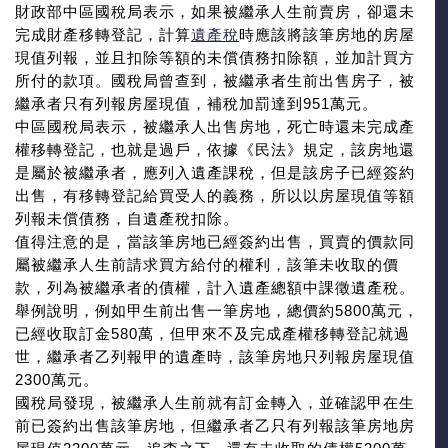
財政部中區國稅局表示，如果被繼承人生前賣房，卻還未
完成財產移轉登記，計算
遺產稅
時應該將該筆房地的房屋
現值列報，並且扣除等額的未償債務扣除額，並加計買方
所付的款項。國稅局曾查到，被繼承者生前出售房子，被
繼承者只有列報房屋現值，補稅加罰達到951萬元。
中區國稅局表示，被繼承人出售房地，死亡時還未完成產
權移轉登記，也就是過戶，依據《民法》規定，該房地還
是屬於被繼承者，應列入遺產課稅，但是該房子已經簽約
出售，有移轉登記給買受人的義務，所以以房屋現值等額
列報未償債務，自遺產稅扣除。
值得注意的是，當該筆房地已經簽約出售，買賣的價款同
屬被繼承人生前請求買方給付的權利，該筆未收取的價
款，列為被繼承者的債權，計入遺產總額中課徵遺產稅。
舉例說明，例如甲生前出售一筆房地，總價約5800萬元，
已經收取訂金580萬，但甲來不及完成產權移轉登記就過
世，繼承者乙列報甲的遺產時，該筆房地只列報房屋現值
2300萬元。
國稅局發現，被繼承人生前就有訂金轉入，並確認甲在生
前已簽約出售該筆房地，但繼承者乙只有列報該筆房地房