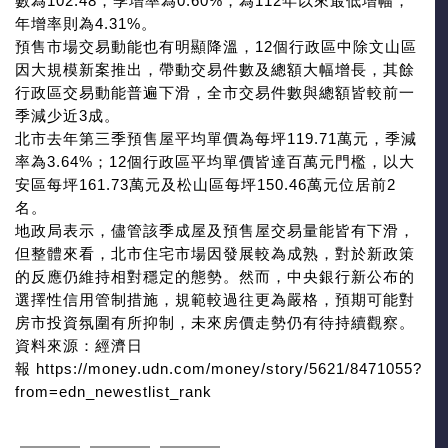
數為102.48，季增率為0.60%，為112年以來最低增幅，
年增率則為4.31%。
預售市場交易動能也有明顯降溫，12個行政區中除文山區
因大規模新案推出，帶動交易件數及總額大幅增長，其餘
行政區交易動能普遍下滑，全市交易件數與總額皆較前一
季減少近3成。
北市去年第三季預售屋平均單價為每坪119.71萬元，季減
率為3.64%；12個行政區平均單價皆達百萬元門檻，以大
安區每坪161.73萬元及松山區每坪150.46萬元位居前2
名。
地政局表示，儘管該季成屋及預售屋交易量能皆有下滑，
但整體來看，北市住宅市場因發展較為成熟，對於新政策
的反應仍維持相對穩定的態勢。然而，中央銀行新公布的
選擇性信用管制措施，規範較過往更為嚴格，預期可能對
房市投資氛圍有所抑制，未來房價走勢仍有待持續觀察。
資料來源：經濟日
報 https://money.udn.com/money/story/5621/8471055?
from=edn_newestlist_rank