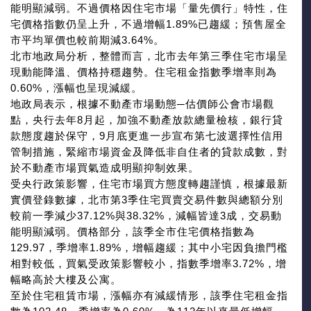
能明顯減弱。不過價格因住宅市場「量先價行」特性，住
宅價格指數仍呈上升，不過增幅1.89%已趨緩；預售屋全
市平均單價也較前期減3.64%。
北市地政局分析，整體而言，北市去年第三季住宅市場呈
現動能降溫、價格持穩趨勢。住宅租金指數季增率則為
0.60%，漲幅也呈現減緩。
地政局表示，根據不動產市場動態─估價師公會市場觀
點，央行去年8月起，加強不動產放款總量檢核，銀行貸
款態度趨於保守，9月底更進一步宣布第七波選擇性信用
管制措施，緊縮市場資金及降低非自住者的貸款成數，對
於不動產市場買氣造成明顯抑制效果。
受央行政策影響，住宅市場買方態度轉趨謹慎，根據最新
實價登錄數據，北市第3季住宅買賣交易件數與總額分別
較前一季減少37.12%與38.32%，減幅皆達3成，交易動
能明顯減弱。價格部分，該季全市住宅價格指數為
129.97，季增率1.89%，增幅趨緩；其中小宅因負擔門檻
相對較低，買氣受政策影響較小，指數季增率3.72%，增
幅略高於大樓及公寓。
至於住宅租賃市場，漲幅亦有減緩情形，該季住宅租金指