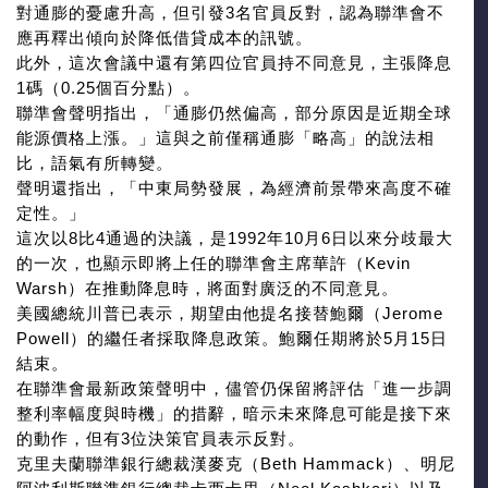
對通膨的憂慮升高，但引發3名官員反對，認為聯準會不
應再釋出傾向於降低借貸成本的訊號。
此外，這次會議中還有第四位官員持不同意見，主張降息
1碼（0.25個百分點）。
聯準會聲明指出，「通膨仍然偏高，部分原因是近期全球
能源價格上漲。」這與之前僅稱通膨「略高」的說法相
比，語氣有所轉變。
聲明還指出，「中東局勢發展，為經濟前景帶來高度不確
定性。」
這次以8比4通過的決議，是1992年10月6日以來分歧最大
的一次，也顯示即將上任的聯準會主席華許（Kevin
Warsh）在推動降息時，將面對廣泛的不同意見。
美國總統川普已表示，期望由他提名接替鮑爾（Jerome
Powell）的繼任者採取降息政策。鮑爾任期將於5月15日
結束。
在聯準會最新政策聲明中，儘管仍保留將評估「進一步調
整利率幅度與時機」的措辭，暗示未來降息可能是接下來
的動作，但有3位決策官員表示反對。
克里夫蘭聯準銀行總裁漢麥克（Beth Hammack）、明尼