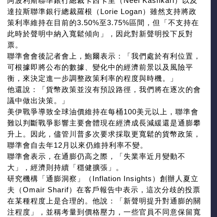
阿波利斯聯準銀行總裁卡西卡里（Neel Kashkari）以及
達拉斯聯準銀行總裁羅根（Lorie Logan）雖然支持將政
策利率維持在目前的3.50%至3.75%區間，但「不支持在
此時於聲明中納入寬鬆傾向」，因此對新聲明投下反對
票。
聯準會會後記者會上，鮑爾表示：「我們處於有利位置，
可根據即將公布的數據、變化中的經濟前景以及風險平
衡，來決定進一步調整政策利率的程度與時機。」
他還說：「貨幣政策並沒有預設路徑，我們將在逐次的會
議中做出決策。」
美伊戰爭導致全球油價維持在每桶100美元以上，聯準會
難以判斷戰爭影響主要會體現在經濟成長減緩還是通膨攀
升上。因此，儘管川普多次要求採取更寬鬆的貨幣政策，
聯準會自去年12月以來仍維持利率不變。
聯準會表示，在通膨仍高之際，「失業率近月變動不
大」，經濟則持續「穩健擴張」。
研究機構「通膨洞察」（Inflation Insights）創辦人夏立
夫（Omair Sharif）在客戶報告中表示，這次分歧的投票
在某種程度上是合理的。他說：「新聲明提升對通膨的關
注程度」，並稱考量到價格壓力，一些官員不同意保留寬