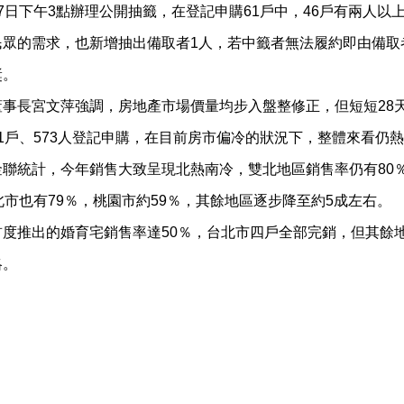
7日下午3點辦理公開抽籤，在登記申購61戶中，46戶有兩人
民眾的需求，也新增抽出備取者1人，若中籤者無法履約即由備取
獎。
事長宮文萍強調，房地產市場價量均步入盤整修正，但短短28天仍吸
1戶、573人登記申購，在目前房市偏冷的狀況下，整體來看仍
金聯統計，今年銷售大致呈現北熱南冷，雙北地區銷售率仍有80
北市也有79％，桃園市約59％，其餘地區逐步降至約5成左右。
首度推出的婚育宅銷售率達50％，台北市四戶全部完銷，但其餘
略。