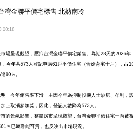
年台灣金聯平價宅標售 北熱南冷
0 00:18
市場呈現觀望，壓抑台灣金聯平價宅銷售。為期28天的2026
爐，今年共573人登記申購61戶平價住宅（含婚育宅十戶），占1
達80％。
說明，今年銷售率下滑，主因今年為抑制投機人士炒房、牟利，
加上取消參加獎，因此，登記人數降為573人。
房市的景氣影響，整體房市呈現觀望，台灣金聯平價住宅一向被視
61％已屬難能可貴，也反映出市場現況。