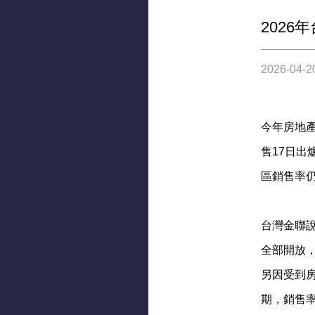
2026
2026-04-2
今年房地產
售17日出
區銷售率仍
台灣金聯
全部開放，
另因受到
期，銷售率