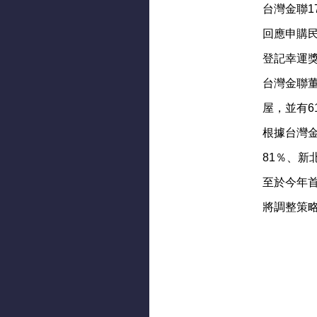
台灣金聯1
回應申購
登記幸運
台灣金聯董
屋，並有6
根據台灣
81％、新
至於今年
將調整策