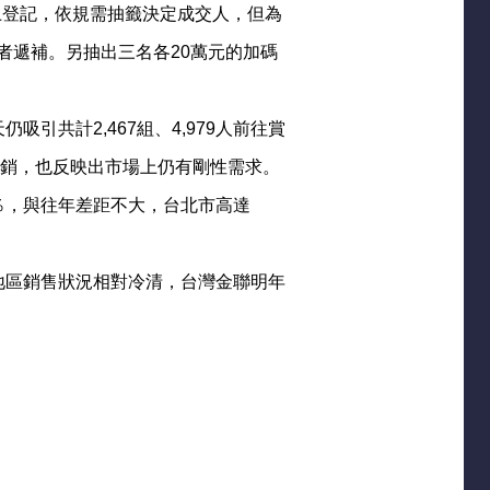
以上登記，依規需抽籤決定成交人，但為
者遞補。另抽出三名各20萬元的加碼
引共計2,467組、4,979人前往賞
熱銷，也反映出市場上仍有剛性需求。
％，與往年差距不大，台北市高達
地區銷售狀況相對冷清，台灣金聯明年