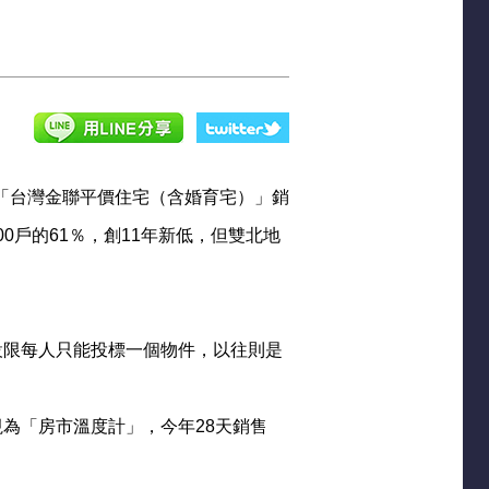
年「台灣金聯平價住宅（含婚育宅）」銷
00戶的61％，創11年新低，但雙北地
設限每人只能投標一個物件，以往則是
為「房市溫度計」，今年28天銷售