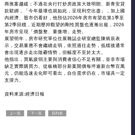
商推案趨緩；不過在央行打炒房政策大致明朗、新青安貸
款鬆綁，「今年最壞也就如此，呈現利空出盡」，加上國
內經濟、股市仍看好，他預估2026年房市有望在第1季至
第2季回穩，近期壓抑觀望的剛性買盤也逐漸出籠，2026
年房市呈現「價盤整、量微增」走勢。
展望明年，房市研究單位住展雜誌企研室總監陳炳辰表
示，交易量應不會繼續走弱，依照過往走勢，低檔後通常
會出現逐步走出陰霾情勢，但幅度不至於太大。
他指出，買氣疲弱主要與消費者信心不足有關，並非市場
缺乏實際購買力。從板橋部分新案開價每坪逾新台幣百萬
元，仍能迅速去化即可看出，自住需求仍在，市場具一定
支撐力。
資料來源:經濟日報
上一頁
下一頁
回列表