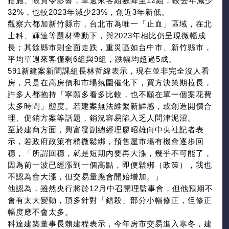
措施、限貸令影響，單週來客組數降至12組，較去年減少
32%，也較2023年減少23%，創近3年新低。
觀察六都加新竹縣市，台北市為唯一「止血」區域，在北
士科、輝達等題材帶動下，與2023年相比仍呈現微幅成
長；其餘縣市則全面走跌，重災區如台中市、新竹縣市，
平均單週來客僅剩6組與9組，跌幅均超過5成。
591新建案新聞課組長林哲緯表示，現在並非完全沒人看
房，只是在高房價和市場氛圍催化下，買方決策期拉長，
許多人都抱持「寧願多看多比較，也不願在單一個案花費
太多時間」態度。若建案無法維繫新鮮感，或創造開價合
理、促銷方案等話題，銷況容易陷入乏人問津泥沼。
至於建商方面，興富發副總經理廖昭雄向中央社記者表
示，若政府政策有稍微鬆綁，預售屋市場有機會逐步回
穩，「所謂回穩，就是短期內要再大漲，幾乎不可能了，
因為前一波已經漲到一個高點，即便鬆綁（政策），我也
不認為會大漲，但交易量應會開始增加。」
他認為，雖然央行將於12月中召開理監事會，但他預期不
會有太大變動，頂多針對「錯殺」部分小幅修正，但修正
幅度應不會太多。
科達建築董事長賴建程表示，今年房市交易進入寒冬，建