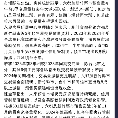
市場關注焦點。房仲統計顯示，六都加新竹縣市預售屋今
年前3季交易量較去年大減5至8成，創近3年新低，但房價
仍呈區域性上漲。建商表示，短期市場難再大漲，但若政
策未再緊縮，交易量有望逐步回穩。
永慶房屋研展中心副理陳金萍表示，統計實價登錄六都及
新竹縣市近3年預售屋交易價量資料，2023年和2024年受
全球量化寬鬆政策和台灣經濟發展亮眼影響，預售屋市場
蓬勃發展，價量表現亮眼，2024年上半年達高峰；直到9
月央行祭出第7波選擇性信用管制後，預售市場出現明顯
降溫，並延續至今年。
若將2025年前3季相較2023年同期交易量，除台北市之
外，其餘6個主要都會區都出現交易量腰斬狀況；若與
2024年同期相比，交易量減幅更是明顯，六都加新竹縣市
交易量全面腰斬，新竹縣市、台中市和高雄市更出現8成
以上減幅，預售房價漲幅也出現收斂。
陳金萍指出，未來預售市場仍受房貸是否持續緊縮、信用
管制是否延續，以及台美關稅談判與政府政策變化影響。
根據591新建案統計，六都及新竹縣市預售案近3年前11
月的看房來客量變化，2024年達高峰，但今年受央行管制