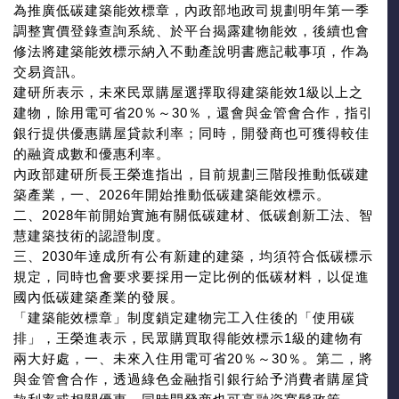
為推廣低碳建築能效標章，內政部地政司規劃明年第一季
調整實價登錄查詢系統、於平台揭露建物能效，後續也會
修法將建築能效標示納入不動產說明書應記載事項，作為
交易資訊。
建研所表示，未來民眾購屋選擇取得建築能效1級以上之
建物，除用電可省20％～30％，還會與金管會合作，指引
銀行提供優惠購屋貸款利率；同時，開發商也可獲得較佳
的融資成數和優惠利率。
內政部建研所長王榮進指出，目前規劃三階段推動低碳建
築產業，一、2026年開始推動低碳建築能效標示。
二、2028年前開始實施有關低碳建材、低碳創新工法、智
慧建築技術的認證制度。
三、2030年達成所有公有新建的建築，均須符合低碳標示
規定，同時也會要求要採用一定比例的低碳材料，以促進
國內低碳建築產業的發展。
「建築能效標章」制度鎖定建物完工入住後的「使用碳
排」，王榮進表示，民眾購買取得能效標示1級的建物有
兩大好處，一、未來入住用電可省20％～30％。第二，將
與金管會合作，透過綠色金融指引銀行給予消費者購屋貸