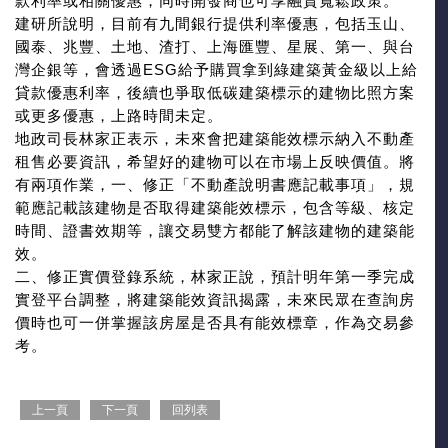
款利率或相關優惠，同時開發商也可享融資寬鬆政策。
建研所說明，目前有九間銀行提供利率優惠，包括玉山、
國泰、兆豐、土地、渣打、上海匯豐、星展、第一、與台
灣企銀等，會透過ESG給予購買拿到綠建築黃金級以上給
貸款優惠利率，後續也爭取低碳建築標示的建物比照方案
或更多優惠，上路時間未定。
地政司長林家正表示，未來會把建築能效標示納入不動產
租售必要資訊，希望好的建物可以在市場上反映價值。將
有兩項作業，一、修正「不動產說明書應記載事項」，規
範應記載該建物是否取得建築能效標示，包含等級、核定
時間、證書效期等，讓交易雙方都能了解該建物的建築能
效。
二、修正實價登錄系統，林家正說，預計明年第一季完成
實登平台調整，將建築能效資訊揭露，未來民眾在查詢房
價時也可一併掌握該房屋是否具有能效標章，作為交易參
考。
上一頁
下一頁
回列表