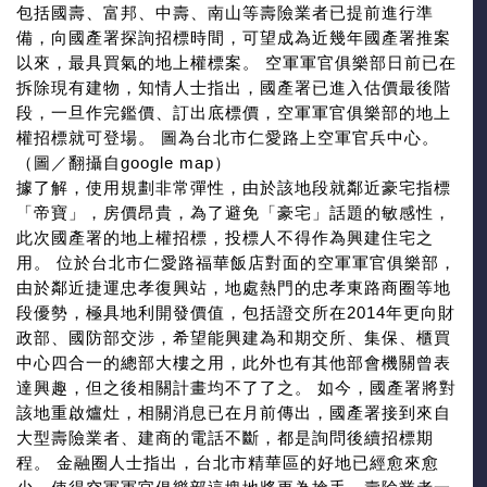
包括國壽、富邦、中壽、南山等壽險業者已提前進行準
備，向國產署探詢招標時間，可望成為近幾年國產署推案
以來，最具買氣的地上權標案。 空軍軍官俱樂部日前已在
拆除現有建物，知情人士指出，國產署已進入估價最後階
段，一旦作完鑑價、訂出底標價，空軍軍官俱樂部的地上
權招標就可登場。 圖為台北市仁愛路上空軍官兵中心。
（圖／翻攝自google map）
據了解，使用規劃非常彈性，由於該地段就鄰近豪宅指標
「帝寶」，房價昂貴，為了避免「豪宅」話題的敏感性，
此次國產署的地上權招標，投標人不得作為興建住宅之
用。 位於台北市仁愛路福華飯店對面的空軍軍官俱樂部，
由於鄰近捷運忠孝復興站，地處熱門的忠孝東路商圈等地
段優勢，極具地利開發價值，包括證交所在2014年更向財
政部、國防部交涉，希望能興建為和期交所、集保、櫃買
中心四合一的總部大樓之用，此外也有其他部會機關曾表
達興趣，但之後相關計畫均不了了之。 如今，國產署將對
該地重啟爐灶，相關消息已在月前傳出，國產署接到來自
大型壽險業者、建商的電話不斷，都是詢問後續招標期
程。 金融圈人士指出，台北市精華區的好地已經愈來愈