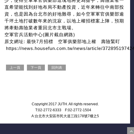
少，使得空軍軍官俱樂部這塊地將更為搶手，壽險業者一
直希望能找到好地布局不動產投資，近年來轉往中南部投
資，也是因為台北市的好地難尋，如今空軍軍官俱樂部逾
千坪土地打破數年來的沈寂，以地上權招標案上陣，預期
將牽動壽險業者重回北市主戰場。
空軍官兵活動中心(圖片截自網路)
原文網址: 最快7月招標 空軍俱樂部地上權 壽險緊盯
https://news.housefun.com.tw/news/article/372895197424
上一頁
下一頁
回列表
Copyright 2017 JUTH. All rights reserved.
T:02-2772-6333 F:02-2772-1504
A:台北市大安區市民大道三段178號7樓之5