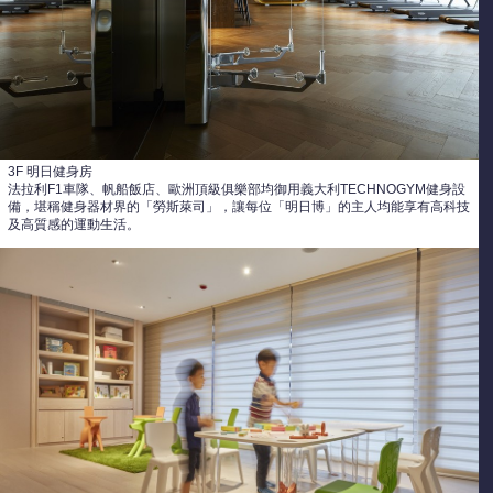
3F 明日健身房
法拉利F1車隊、帆船飯店、歐洲頂級俱樂部均御用義大利TECHNOGYM健身設
備，堪稱健身器材界的「勞斯萊司」，讓每位「明日博」的主人均能享有高科技
及高質感的運動生活。