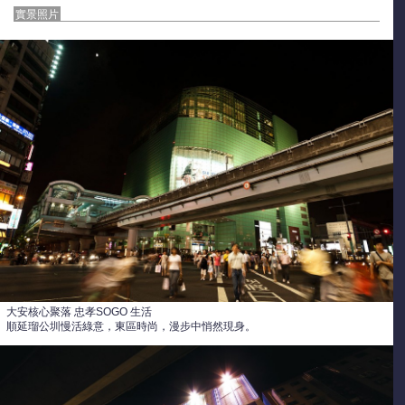
實景照片
大安核心聚落 忠孝SOGO 生活
順延瑠公圳慢活綠意，東區時尚，漫步中悄然現身。