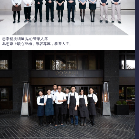
忠泰精挑細選 貼心管家入席
為您獻上暖心至極，雍容專屬，恭迎入主。