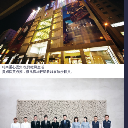
時尚重心雲集 復興微風生活
貴婦採買必擁，微風廣場輕鬆收錄在散步幅員。