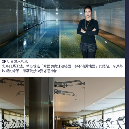
3F 明日溫水泳池
忠泰日系工法、精心營造「水面切齊泳池檯面、卻不沾濕地面」的體貼。享戶外
映襯的綠景，陪著曼妙游姿恣意神怡。