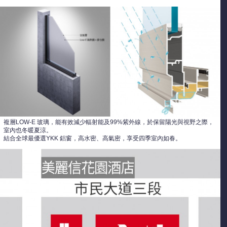
複層LOW-E 玻璃，能有效減少輻射能及99%紫外線，於保留陽光與視野之際，
室內也冬暖夏涼。
結合全球最優選YKK 鋁窗，高水密、高氣密，享受四季室內如春。