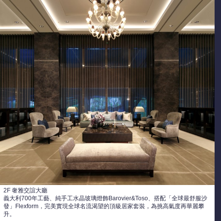
2F 奢雅交誼大廳
義大利700年工藝、純手工水晶玻璃燈飾Barovier&Toso、搭配「全球最舒服沙
發」Flexform，完美實現全球名流渴望的頂級居家套裝，為挑高氣度再華麗攀
升。