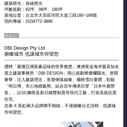
建築燈光：肯緒燈光
坪數規劃：82坪、98坪、180坪
基地位置：台北市大安區市民大道三段180~188號
預約專線：(02)8772-3888
建築設計
DBI Design Pty Ltd
俯瞰城市 也讓城市仰望您
禮聘「最懂亞洲富豪品味的世界翹楚」澳洲黃金海岸最具知名
度之建築事務所「DBI DESIGN」用心規劃將燦爛陽光、悠閒
奢華，注入建築理念，形塑俐落線條、襯映雪白量體，彰顯
「明日博」市心地標氣勢。結合百年傳承巨擘「日本中鹿營
造」、以SC鋼骨及新日鐵雙制震等現代工藝，打造高規抗震
住宅。
忠泰 X 長虹兩大品牌聯手精鑄，不僅俯瞰台北頂梢，也讓城
市仰望您。