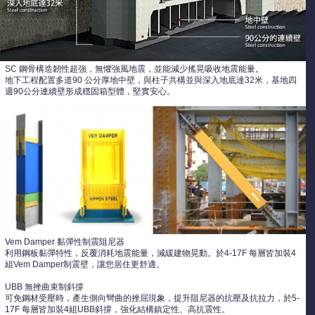
SC 鋼骨構造韌性超強，無懼強風地震，並能減少搖晃吸收地震能量。
地下工程配置多道90 公分厚地中壁，與柱子共構並與深入地底達32米，基地四
週90公分連續壁形成穩固箱型體，堅實安心。
Vem Damper 黏彈性制震阻尼器
利用鋼板黏彈特性，反覆消耗地震能量，減緩建物晃動。於4-17F 每層皆加裝4
組Vem Damper制震壁，讓您居住更舒適。
UBB 無挫曲束制斜撐
可免鋼材受壓時，產生側向彎曲的挫屈現象，提升阻尼器的抗壓及抗拉力，於5-
17F 每層皆加裝4組UBB斜撐，強化結構鎮定性、高抗震性。