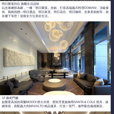
明日聚落到位 旗艦生活品味
以忠泰總部為鄰，一樓「明日聚落」坐鎮，打造高端義式料理DOMANI，頂級傢
俱、風格指標—明日選品、明日家居、明日花坊、明日咖啡、忠泰美術館等，就
在樓下等您！迎接全方位美好生活。
1F 藝術門廳
如繁星高掛的荷蘭MOOOI 燈火吊燈、西班牙貴族御用SANTA & COLE 燈具，接
續恭迎，搭配義大利MAXALTO 精品傢具，打造一登門，連呼吸也備感雍容。