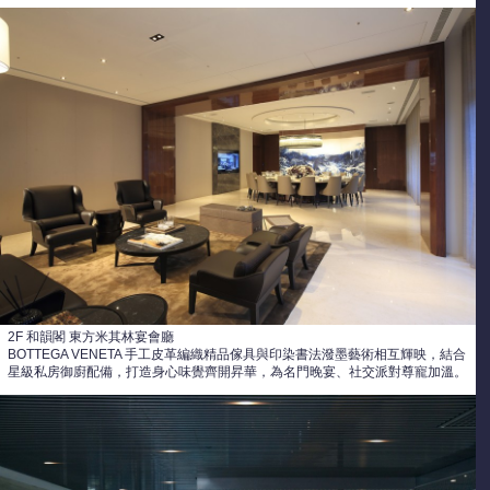
2F 和韻閣 東方米其林宴會廳
BOTTEGA VENETA 手工皮革編織精品傢具與印染書法潑墨藝術相互輝映，結合
星級私房御廚配備，打造身心味覺齊開昇華，為名門晚宴、社交派對尊寵加溫。