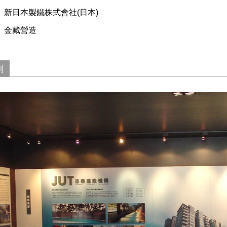
：
新日本製鐵株式會社(日本)
：
金藏營造
劃