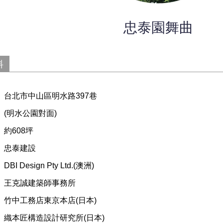
忠泰園舞曲
料
：
台北市中山區明水路397巷
(明水公園對面)
：
約608坪
：
忠泰建設
：
DBI Design Pty Ltd.(澳洲)
：
王克誠建築師事務所
：
竹中工務店東京本店(日本)
：
織本匠構造設計研究所(日本)